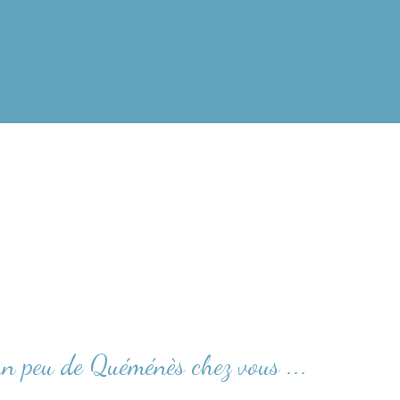
un peu de Quéménès chez vous ...
seront – peut-
uellement disponibles