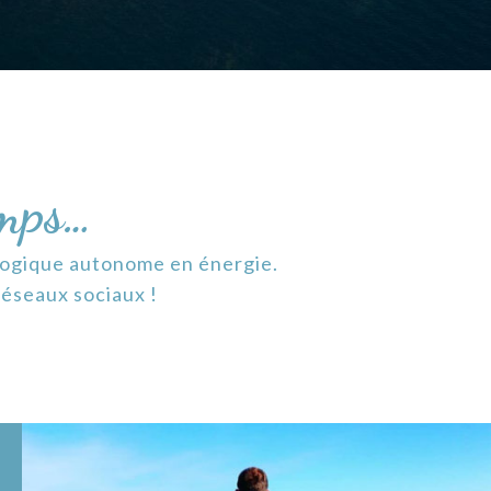
emps…
ologique autonome en énergie.
 réseaux sociaux !