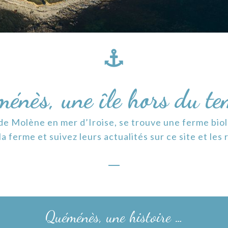
énès, une île hors du t
 de Molène en mer d’Iroise, se trouve une ferme bi
la ferme et suivez leurs actualités sur ce site et les
Quéménès, une histoire …