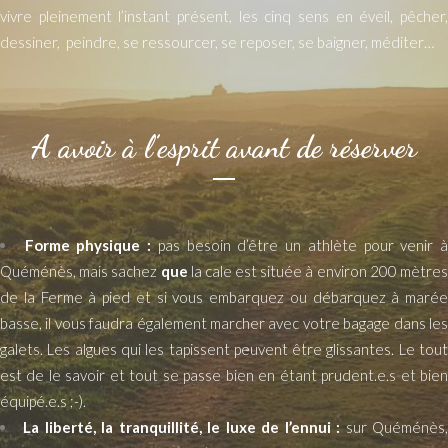
vivre pleinement l’instant présent, les cinq sens en éveil, pêcher,
dessiner, peindre, se ressourcer, se reposer, se baigner, méditer…
A avoir à l’esprit avant de réserver
Forme physique :
pas besoin d’être un athlète pour venir 
Quéménès, mais sachez
que
la cale est située à environ 200 mètre
de la Ferme à pied et si vous embarquez ou débarquez à marée
basse, il vous faudra également marcher avec votre bagage dans les
galets. Les algues qui les tapissent peuvent être glissantes. Le tout
est de le savoir et tout se passe bien en étant prudent.e.s et bien
équipé.e.s ;-).
La liberté, la tranquillité, le luxe de l’ennui :
sur Quéménès