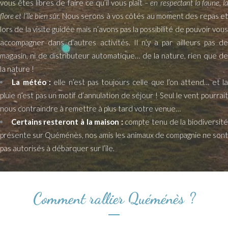
vous êtes libres de faire ce qu’il vous plaît
– en respectant la faune, l
flore et l’île bien sûr.
Nous serons à vos côtés au moment des repas e
lors de la visite guidée mais n’avons pas la possibilité de pouvoir vous
accompagner dans d’autres activités. Il n’y a par ailleurs pas de
magasin, ni de distributeur automatique… de la nature, rien que de
la nature !
La météo :
elle n’est pas toujours celle que l’on attend… et l
pluie n’est pas un motif d’annulation de séjour ! Seul le vent pourrait
nous contraindre à remettre à plus tard votre venue…
Certains resteront à la maison :
compte tenu de la biodiversit
présente sur Quéménès, nos amis les animaux de compagnie ne sont
pas autorisés à débarquer sur l’île.
Comment rallier Quéménès ?