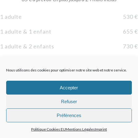
1 adulte
530 €
1 adulte & 1 enfant
655 €
1 adulte & 2 enfants
730 €
1 adulte & 3 enfants
845 €
Nous utilisons des cookies pour optimiser notre site web et notre service.
2 adultes
770 €
Accepter
2 adultes & 1 enfant
845 €
Refuser
2 adultes & 2 enfants
960 €
Préférences
3 adultes
960 €
Politique Cookies EU
Mentions Légales
Imprint