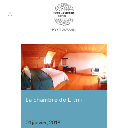
ALL
LES FILLES À PLUMES
LES PROJETS
NATURE
PAYSAGE
La chambre de Litiri
...
01 janvier, 2018