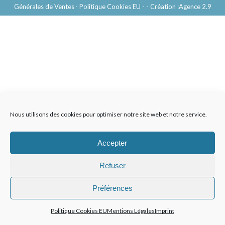
Générales de Ventes
- Politique Cookies EU -
- Création :
Agence 2.9
Nous utilisons des cookies pour optimiser notre site web et notre service.
Accepter
Refuser
Préférences
Politique Cookies EU
Mentions Légales
Imprint