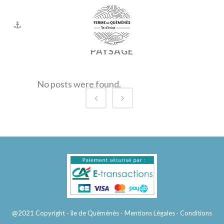
ALL
LES FILLES À PLUMES
LES PROJETS
NATURE
PAYSAGE
No posts were found.
@2021 Copyright - île de Quéménès
- Mentions Légales
- Conditions